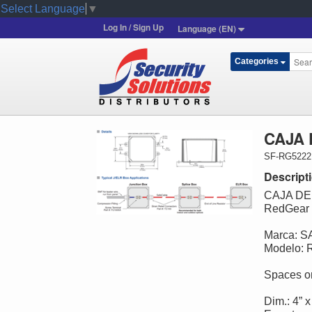
Select Language
▼
Log In / Sign Up
Language (EN)
Categories
CAJA 
SF-RG5222
Descript
CAJA DE
RedGear
Marca: 
Modelo:
Spaces on 
Dim.: 4” 