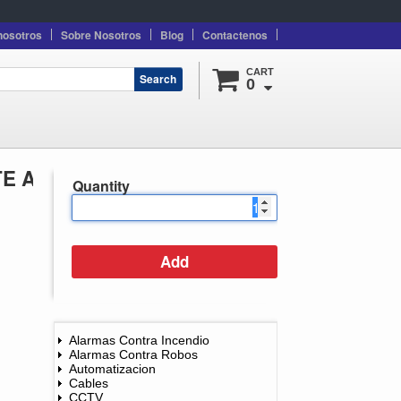
nosotros
Sobre Nosotros
Blog
Contactenos
CART
Search
0
TE AL FUEGO
Quantity
Alarmas Contra Incendio
Alarmas Contra Robos
Automatizacion
Cables
CCTV