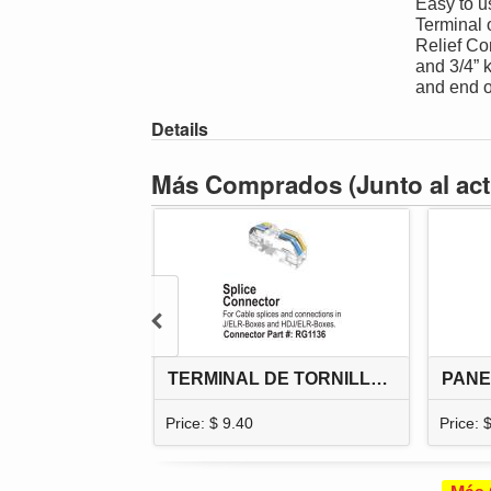
Easy to u
Terminal 
Relief Co
and 3/4” 
and end o
Details
Más Comprados
(Junto al act
TERMINAL DE TORNILLOS PARA EMPALMES DENTRO DE LAS CAJAS J/ELR Y HDJ/ELR
Price: $ 9.40
Price: 