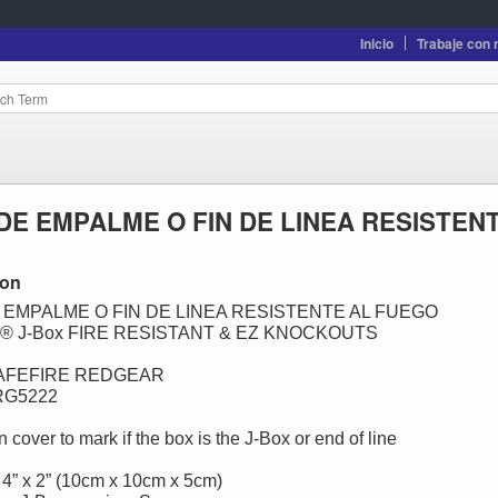
Inicio
Trabaje con 
DE EMPALME O FIN DE LINEA RESISTEN
ion
 EMPALME O FIN DE LINEA RESISTENTE AL FUEGO
 ® J-Box FIRE RESISTANT & EZ KNOCKOUTS
SAFEFIRE REDGEAR
 RG5222
cover to mark if the box is the J-Box or end of line
x 4” x 2” (10cm x 10cm x 5cm)