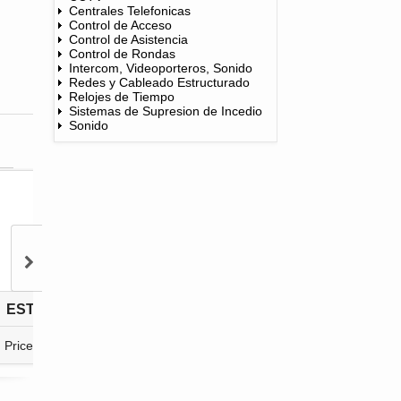
Centrales Telefonicas
Control de Acceso
Control de Asistencia
Control de Rondas
Intercom, Videoporteros, Sonido
Redes y Cableado Estructurado
Relojes de Tiempo
Sistemas de Supresion de Incedio
Sonido
ESTACION MANUAL SENCILLA MIRCOM
Price: $ 37.80
Price: $ 4.00