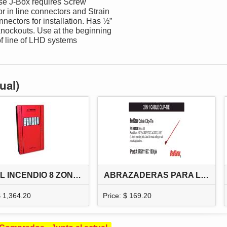
se J-Box requires Screw
or in line connectors and Strain
nnectors for installation. Has ½”
knockouts. Use at the beginning
f line of LHD systems
ual)
PANEL INCENDIO 8 ZONAS EXP. 24Z, 4 CIRC. SIRENAS FUENTE 6 AMP UL/FM
ABRAZADERAS PARA LHD PAQUETE DE 100 UNIDADES
$ 1,364.20
Price: $ 169.20