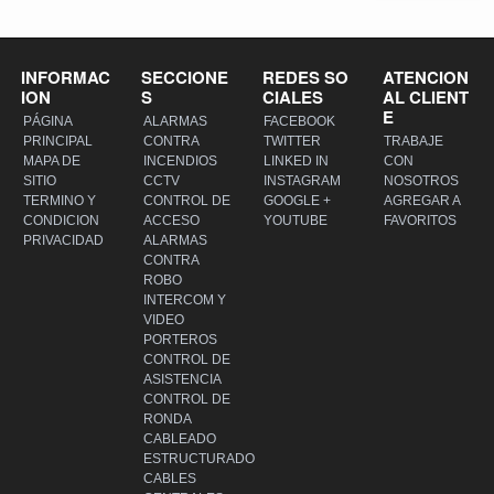
INFORMAC
SECCIONE
REDES SO
ATENCION
ION
S
CIALES
AL CLIENT
E
PÁGINA
ALARMAS
FACEBOOK
PRINCIPAL
CONTRA
TWITTER
TRABAJE
MAPA DE
INCENDIOS
LINKED IN
CON
SITIO
CCTV
INSTAGRAM
NOSOTROS
TERMINO Y
CONTROL DE
GOOGLE +
AGREGAR A
CONDICION
ACCESO
YOUTUBE
FAVORITOS
PRIVACIDAD
ALARMAS
CONTRA
ROBO
INTERCOM Y
VIDEO
PORTEROS
CONTROL DE
ASISTENCIA
CONTROL DE
RONDA
CABLEADO
ESTRUCTURADO
CABLES