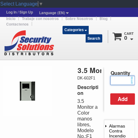
Select Language
▼
Log In / Sign Up
Language (EN)
Inicio
Trabaje con nosotros
Sobre Nosotros
Blog
Contactenos
Categories
CART
0
Search
3.5 Monitor a Col
Quantity
DK-602F1
Descripti
on
3.5
Monitor a
Color
manos
libres,
Alarmas
Modelo
Contra
Incendio
No.:F1