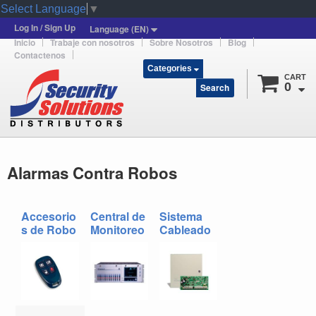
Select Language
▼
Log In / Sign Up
Language (EN)
Inicio
Trabaje con nosotros
Sobre Nosotros
Blog
Contactenos
Categories
CART
0
Search
Alarmas Contra Robos
Accesorio
Central de
Sistema
s de Robo
Monitoreo
Cableado