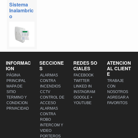
Sistema
Inalambric
o
INFORMAC
SECCIONE
REDES SO
ATENCION
ION
S
CIALES
AL CLIENT
E
PÁGINA
ALARMAS
FACEBOOK
PRINCIPAL
CONTRA
TWITTER
TRABAJE
MAPA DE
INCENDIOS
LINKED IN
CON
SITIO
CCTV
INSTAGRAM
NOSOTROS
TERMINO Y
CONTROL DE
GOOGLE +
AGREGAR A
CONDICION
ACCESO
YOUTUBE
FAVORITOS
PRIVACIDAD
ALARMAS
CONTRA
ROBO
INTERCOM Y
VIDEO
PORTEROS